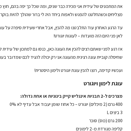
את המתכונים של עידית אני מכירה כבר שנים, ומה שכל כך יפה בהם, חוץ
מצליחים וכשהחלטנו להפגש ולאפות ביחד היה לי ברור שהולך להיות בוקר 
עד הרגע האחרון עוד התלבטנו מה להכין, אבל אחרי שעידית סיפרה על עוגת 
לאן פני היום הזה מועדות – לעוגות יוגורט!
אז רגע לפני שאתם רצים להכין את העוגה כאן, כנסו גם למתכון של עידית ל
שחיסלה קוביית עוגה רצינית מהעוגה אני רק יכולה להגיד לכם שמדובר בע
ועכשיו קדימה, רוצו להכין עוגת יוגורט ולימון היסטרית!
עוגת לימון ויוגורט
מצרכים ל-2 תבניות אינגליש קייק בינוניות או אחת גדולה:
400 גרם (2 מיכלים) יוגורט – כל אחוז שומן יעבוד אבל עדיף לא 0%
3 ביצים L
200 גרם (כוס) סוכר
קליפה מגורדת מ-2 לימונים