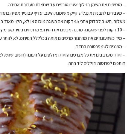
– מוסיפים את השמן בזילוף איטי וטורפים עד שנוצרת תערובת אחידה.
מעלות. חשוב לבדוק אחרי 45 דקות אם העוגה מוכנה או לא, תלוי מאוד באיזה גודל תבנית האינגליש קייק שלכם.
– 10 דקות לפני שהעוגה מוכנה מכינים את הסירופ: מרתיחים בסיר קטן מיץ לימון וסוכר עד שהסוכר נמס לגמרי.
– מיד כשהעוגה יוצאת מהתנור מרטיבים אותה בכלללל הסירופ. לא לוותר על
– מצננים לטמפרטורת החדר.
– זיגוג: מערבבים את כל מצרכים הזיגוג ומזלפים על העוגה (חשוב שהיא לא
חותכים לפרוסות וזוללים ליד התה.