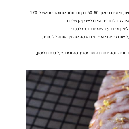
– מעבירים לתבנית אינגליש קייק משומנת היטב, עדיף עם נייר אפייה בתחתית, ואופים במשך 50-60 דקות בתנור שחומם מראש ל-170
 שום טיפה כי הסירופ הוא מה שהופך אותה ללימונית.
 תהיה חמה אחרת הזיגוג ימס). מפזרים מעל גרידת לימון,